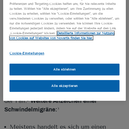
Präferenzen und Targeting-Cookies helfen uns, für Sie relevante Inhalte
Schwindelmigräne? Das sind
zu teilen. Wählen Sie "Alle akzeptieren", um Ihre Zustimmung zu allen
Cookies zu erteilen, wählen Sie "Cookie-Einstellungen", um die
die Anzeichen
verschiedenen Cookies zu verwalten, oder wählen Sie "Alle ablehnen", um
nur die notwendigen Cookies zu verwenden. Sie können Ihre Cookie-
Einstellungen jederzeit ändern, indem Sie auf der Website auf den Link
Treten die Migräne-typischen
„Cookie-Einstellungen“ klicken.
Detaillierte Informationen zur Nutzung
von Cookies auf Websites von Novartis finden Sie hier.
Kopfschmerzen und Schwindel oder eine
Gleichgewichtsstörung zusammen auf,
Cookie-Einstellungen
deutet das oft auf eine vestibuläre
Migräne hin. Allerdings können
Alle ablehnen
die
Schwindelattacken auch ohne
auftreten – das ist
schmerzenden Kopf
Alle akzeptieren
sogar bei circa 30 Prozent der Patienten
der Fall.
Weitere Anzeichen einer
2
Schwindelmigräne:
3
Meistens handelt es sich um einen