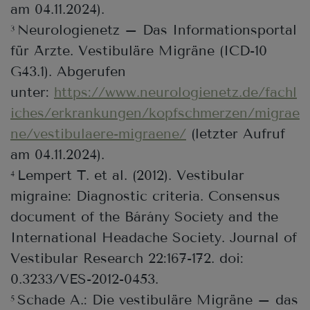
am 04.11.2024).
Neurologienetz – Das Informationsportal
3
für Ärzte. Vestibuläre Migräne (ICD-10
G43.1). Abgerufen
unter:
https://www.neurologienetz.de/fachl
iches/erkrankungen/kopfschmerzen/migrae
ne/vestibulaere-migraene/
(letzter Aufruf
am 04.11.2024).
Lempert T. et al. (2012). Vestibular
4
migraine: Diagnostic criteria. Consensus
document of the Bárány Society and the
International Headache Society. Journal of
Vestibular Research 22:167-172. doi:
0.3233/VES-2012-0453.
Schade A.: Die vestibuläre Migräne – das
5