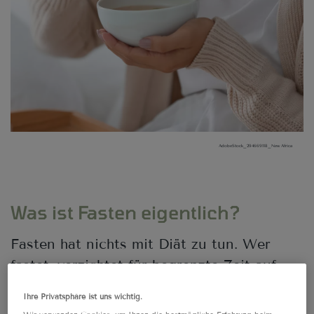
AdobeStock_294669118_New Africa
Was ist Fasten eigentlich?
Fasten hat nichts mit Diät zu tun. Wer
fastet, verzichtet für begrenzte Zeit auf
feste Nahrung und Genussmittel wie
Ihre Privatsphäre ist uns wichtig.
Kaffee und Alkohol. Es gibt