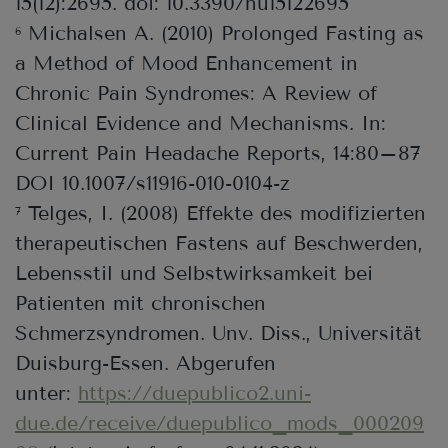
15(12):2695. doi: 10.3390/nu15122695
Michalsen A. (2010) Prolonged Fasting as
6
a Method of Mood Enhancement in
Chronic Pain Syndromes: A Review of
Clinical Evidence and Mechanisms. In:
Current Pain Headache Reports, 14:80–87
DOI 10.1007/s11916-010-0104-z
Telges, I. (2008) Effekte des modifizierten
7
therapeutischen Fastens auf Beschwerden,
Lebensstil und Selbstwirksamkeit bei
Patienten mit chronischen
Schmerzsyndromen. Unv. Diss., Universität
Duisburg-Essen. Abgerufen
unter:
https://duepublico2.uni-
due.de/receive/duepublico_mods_000209