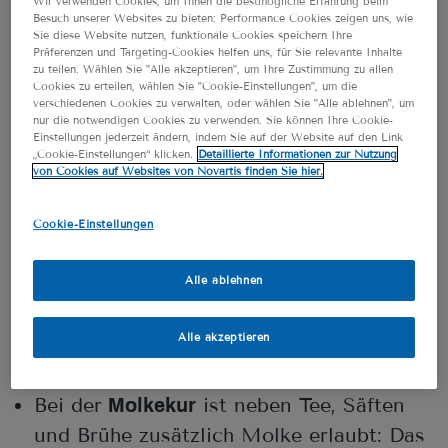
Wir verwenden Cookies, um Ihnen die bestmögliche Erfahrung beim
unterschiedliche Möglichkeiten, zu fasten:
Besuch unserer Websites zu bieten: Performance Cookies zeigen uns, wie
1,
Sie diese Website nutzen, funktionale Cookies speichern Ihre
2
Präferenzen und Targeting-Cookies helfen uns, für Sie relevante Inhalte
zu teilen. Wählen Sie "Alle akzeptieren", um Ihre Zustimmung zu allen
Cookies zu erteilen, wählen Sie "Cookie-Einstellungen", um die
verschiedenen Cookies zu verwalten, oder wählen Sie "Alle ablehnen", um
Beim
besteht die Nahrung in
Heilfasten
nur die notwendigen Cookies zu verwenden. Sie können Ihre Cookie-
der Regel aus Brühe, Säften, Honig, Tee,
Einstellungen jederzeit ändern, indem Sie auf der Website auf den Link
„Cookie-Einstellungen“ klicken.
Detaillierte Informationen zur Nutzung
Wasser und eventuell Buttermilch.
von Cookies auf Websites von Novartis finden Sie hier.
Beim
verzichtest du jeden
Intervallfasten
Cookie-Einstellungen
Tag einige Stunden aufs Essen. Zum
Beispiel isst du 16 Stunden lang nicht,
Alle ablehnen
die restlichen acht Stunden dafür ganz
normal. In der Regel bedeutet das,
Alle akzeptieren
Frühstück oder Abendessen auszulassen.
Bei der
ist neben Tee, Säften
Molkekur
und Brühe zusätzlich Molke erlaubt: Das