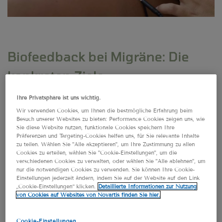
Biofeedback bei Migräne: Die
konkreten Ziele
Einsatzgebiete von Biofeedback gibt es
Ihre Privatsphäre ist uns wichtig.
Wir verwenden Cookies, um Ihnen die bestmögliche Erfahrung beim
viele, zum Beispiel Stress, Burnout,
Besuch unserer Websites zu bieten: Performance Cookies zeigen uns, wie
Schlafstörungen, Depressionen und
Sie diese Website nutzen, funktionale Cookies speichern Ihre
Präferenzen und Targeting-Cookies helfen uns, für Sie relevante Inhalte
Zähnepressen (Bruxismus) sowie eben auch
zu teilen. Wählen Sie "Alle akzeptieren", um Ihre Zustimmung zu allen
Cookies zu erteilen, wählen Sie "Cookie-Einstellungen", um die
Spannungskopfschmerzen und Migräne.
verschiedenen Cookies zu verwalten, oder wählen Sie "Alle ablehnen", um
nur die notwendigen Cookies zu verwenden. Sie können Ihre Cookie-
Bei Migräne ist das übergeordnete Ziel der
Einstellungen jederzeit ändern, indem Sie auf der Website auf den Link
Biofeedback-Therapie,
„Cookie-Einstellungen“ klicken.
Detaillierte Informationen zur Nutzung
von Cookies auf Websites von Novartis finden Sie hier.
den
Anspannungszustand der
durch gezielte Entspannung
Muskulatur
zu
Cookie-Einstellungen