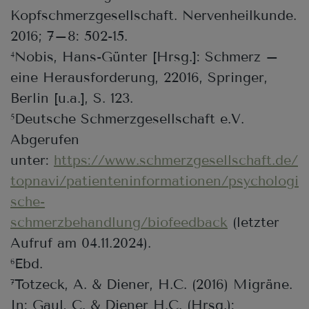
Kopfschmerzgesellschaft. Nervenheilkunde.
2016; 7–8: 502-15.
Nobis, Hans-Günter [Hrsg.]: Schmerz –
4
eine Herausforderung, 22016, Springer,
Berlin [u.a.], S. 123.
Deutsche Schmerzgesellschaft e.V.
5
Abgerufen
unter:
https://www.schmerzgesellschaft.de/
topnavi/patienteninformationen/psychologi
sche-
schmerzbehandlung/biofeedback
(letzter
Aufruf am 04.11.2024).
Ebd.
6
Totzeck, A. & Diener, H.C. (2016) Migräne.
7
In: Gaul, C. & Diener H.C. (Hrsg.):