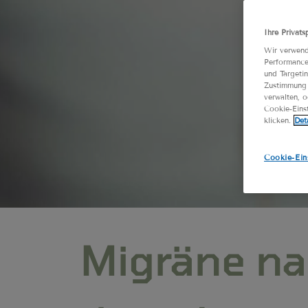
Ihre Privats
Wir verwend
Performance
und Targetin
Zustimmung 
verwalten, 
Cookie-Einst
klicken.
Det
Cookie-Ein
Migräne na