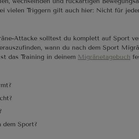
llen, wechselnden und ruckartigen Bewegungsab
 vielen Triggern gilt auch hier: Nicht für jed
ne-Attacke solltest du komplett auf Sport v
herauszufinden, wann du nach dem Sport Mig
nst das Training in deinem
Migränetagebuch
fe
rmt?
cht?
?
h dem Sport?