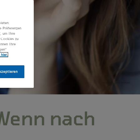
ieten:
e Präferenzen
", um Ihre
n Cookies zu
önnen Ihre
gen“
hier.
kzeptieren
Adobe Stock, sebra, 281919292
 Wenn nach