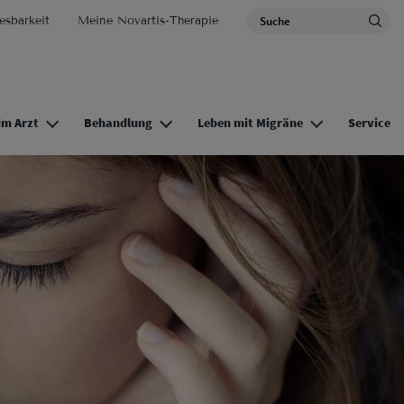
Utility Nav
Search
esbarkeit
Meine Novartis-Therapie
M
im Arzt
Behandlung
Leben mit Migräne
Service