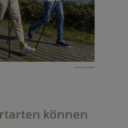
AdobeStock_173420505
rtarten können