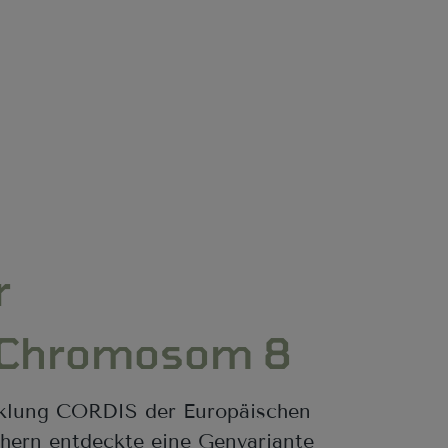
r
f Chromosom 8
icklung CORDIS der Europäischen
hern entdeckte eine Genvariante