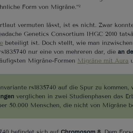
öhnliche Form von Migräne.“
2
tlaut vermuten lässt, ist es nicht. Zwar konnt
Headache Genetics Consortium IHGC 2010 tats
e
beteiligt ist. Doch stellt, wie man inzwische
rs1835740 nur eine von mehreren dar, die
an d
 häufigsten Migräne-Formen
Migräne mit Aura
nvariante rs1835740 auf die Spur zu kommen, 
verglichen in zwei Studienphasen das Er
ungen
er 50.000 Menschen, die nicht von Migräne be
740 befindet sich auf
. Dem Fors
Chromosom 8