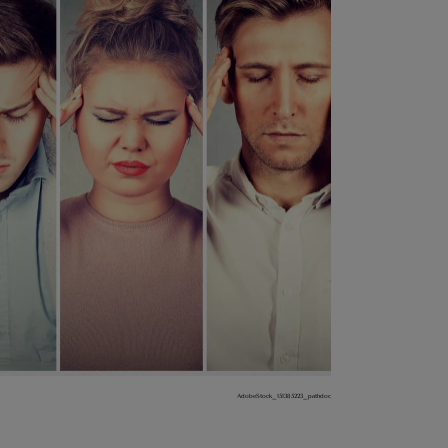
AdobeStock_151385223_pathdoc