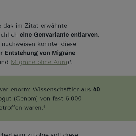
e das im Zitat erwähnte
ächlich
,
eine Genvariante entlarven
n nachweisen konnte, diese
er Entstehung von Migräne
und
Migräne ohne Aura
)
.
3
war enorm: Wissenschaftler aus
40
bgut (Genom) von fast 6.000
troffen waren.
4
cherteam zufolge soll diese