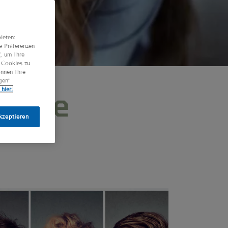
ieten:
e Präferenzen
", um Ihre
n Cookies zu
önnen Ihre
gen“
hier.
s die
kzeptieren