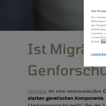
Ihre Privats
Wir verwend
Performance
und Targetin
Zustimmung 
verwalten, 
Cookie-Einst
klicken.
Det
Ist Migrän
Cookie-Ein
Genforschu
Migräne
ist eine neurovaskuläre E
,
starken genetischen Komponente
Medizinersprache heißt.
Bei der 
1