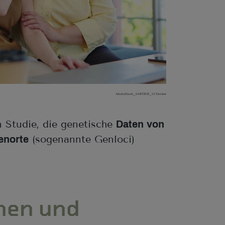
AdobeStock_654173921_M Stocker
n Studie, die genetische
Daten von
(sogenannte Genloci)
enorte
nnen und