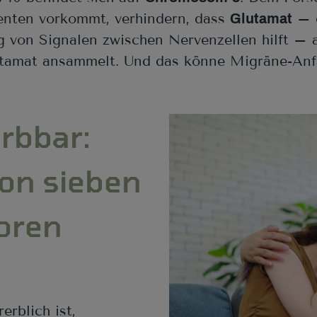
ienten vorkommt, verhindern, dass
– e
Glutamat
g von Signalen zwischen Nervenzellen hilft – 
utamat ansammelt. Und das könne Migräne-Anfäl
erbbar:
on sieben
oren
rblich ist,