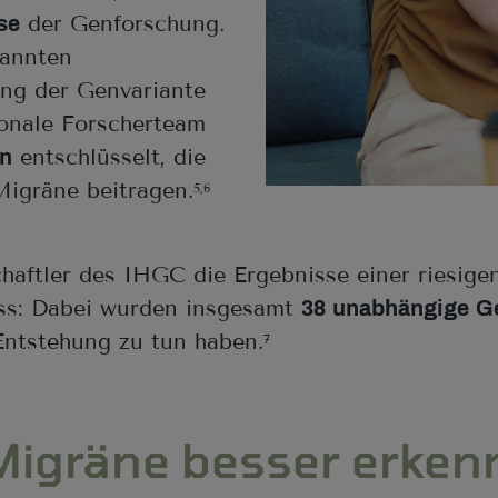
der Genforschung.
se
nannten
ung der Genvariante
ionale Forscherteam
entschlüsselt, die
en
Migräne beitragen.
5,6
chaftler des IHGC die Ergebnisse einer riesige
ss: Dabei wurden insgesamt
38 unabhängige G
-Entstehung zu tun haben.
7
 Migräne besser erke