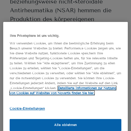
beziehungsweise nicht-steroidale
Antirheumatika (NSAR) hemmen die
Produktion des körpereigenen
Botenstoffs Prostaglandin. Dieser ist für
die Schmerzwahrnehmung
Ihre Privatsphäre ist uns wichtig.
Wir verwenden Cookies, um Ihnen die bestmögliche Erfahrung beim
mitverantwortlich.
Besuch unserer Websites zu bieten: Performance Cookies zeigen uns, wie
Sie diese Website nutzen, funktionale Cookies speichern Ihre
, beispielsweise
Antiemetika
Präferenzen und Targeting-Cookies helfen uns, für Sie relevante Inhalte
zu teilen. Wählen Sie "Alle akzeptieren", um Ihre Zustimmung zu allen
Dimenhydrinat und Diphenhydramin,
Cookies zu erteilen, wählen Sie "Cookie-Einstellungen", um die
verschiedenen Cookies zu verwalten, oder wählen Sie "Alle ablehnen", um
dienen zur Linderung der Migräne-
nur die notwendigen Cookies zu verwenden. Sie können Ihre Cookie-
Begleiterscheinungen wie Übelkeit und
Einstellungen jederzeit ändern, indem Sie auf der Website auf den Link
„Cookie-Einstellungen“ klicken.
Detaillierte Informationen zur Nutzung
Erbrechen. Ein Antiemetikum wird in der
von Cookies auf Websites von Novartis finden Sie hier.
Regel in Kombination mit einem
Cookie-Einstellungen
Schmerzmittel angewendet, damit dieses
nicht wieder erbrochen wird.
Alle ablehnen