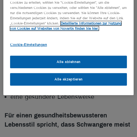
Cookies zu erteilen, wählen Sie "Cookie-Einstellungen", um die
oft Verbesserungen.
Woran das liegt, ist
3
verschiedenen Cookies zu verwalten, oder wählen Sie "Alle ablehnen", um
nur die notwendigen Cookies zu verwenden. Sie können Ihre Cookie-
noch nicht vollständig erforscht.
Folgende
Einstellungen jederzeit ändern, indem Sie auf der Website auf den Link
„Cookie-Einstellungen“ klicken.
Detaillierte Informationen zur Nutzung
Punkte spielen wahrscheinlich eine Rolle:
von Cookies auf Websites von Novartis finden Sie hier.
ein konstant hoher Spiegel der
Cookie-Einstellungen
weiblichen Geschlechtshormone
Östrogen und Progesteron
Alle ablehnen
eine veränderte Konzentration der
Alle akzeptieren
Botenstoffe Serotonin und Endorphine
eine gesündere Lebensweise
Für einen gesundheitsbewussteren
Lebensstil spricht, dass Schwangere meist