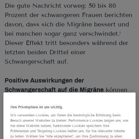
Die gute Nachricht vorweg: 50 bis 80
Prozent der schwangeren Frauen berichten
davon, dass sich die Migräne bessert und
bei manchen sogar ganz verschwindet.
1
Dieser Effekt tritt besonders während der
letzten beiden Drittel einer
Schwangerschaft auf.
Positive Auswirkungen der
können
Schwangerschaft auf die Migräne
vor allem die Frauen erwarten, deren
Schmerzattacken durch den Einfluss der
Ihre Privatsphäre ist uns wichtig.
Wir verwenden Cookies, um Ihnen die bestmögliche Erfahrung beim
Hormone
während der Periode
auftreten.
2
Besuch unserer Websites zu bieten: Performance Cookies zeigen uns, wie
Zudem bemerken werdende Mütter, die
Sie diese Website nutzen, funktionale Cookies speichern Ihre
Präferenzen und Targeting-Cookies helfen uns, für Sie relevante Inhalte
von der
Migräne ohne Aura
betroffen sind,
zu teilen. Wählen Sie "Alle akzeptieren", um Ihre Zustimmung zu allen