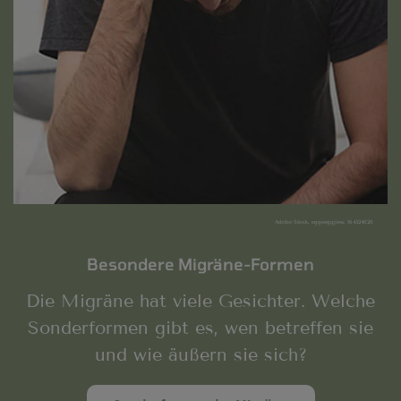
Adobe Stock, eggeeggjiew, 164524020
Besondere Migräne-Formen
Die Migräne hat viele Gesichter. Welche
Sonderformen gibt es, wen betreffen sie
und wie äußern sie sich?