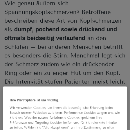
Wie genau äußern sich
Spannungskopfschmerzen? Betroffene
beschreiben diese Art von Kopfschmerzen
als
dumpf, pochend sowie drückend und
an den
oftmals beidseitig verlaufend
Schläfen – bei anderen Menschen betrifft
es besonders die Stirn. Manchmal legt sich
der Schmerz zudem wie ein drückender
Ring oder ein zu enger Hut um den Kopf.
Die Intensität stufen Patienten meist leicht
bis maximal mittelstark ein.
2
Spannungskopfschmerzen treten in der
Ihre Privatsphäre ist uns wichtig.
Regel in unregelmäßigen Intervallen auf,
Wir verwenden Cookies, um Ihnen die bestmögliche Erfahrung beim
Besuch unserer Websites zu bieten: Performance Cookies zeigen uns, wie
wobei Frauen häufiger als Männer
Sie diese Website nutzen, funktionale Cookies speichern Ihre
Präferenzen und Targeting-Cookies helfen uns, für Sie relevante Inhalte
darunter leiden.
3
zu teilen. Wählen Sie "Alle akzeptieren", um Ihre Zustimmung zu allen