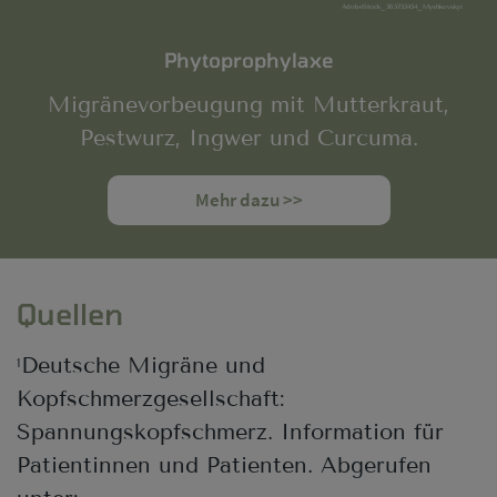
AdobeStock_365753454_Myshkovskyi
Phytoprophylaxe
Migränevorbeugung mit Mutterkraut,
Pestwurz, Ingwer und Curcuma.
Mehr dazu >>
Quellen
Deutsche Migräne und
1
Kopfschmerzgesellschaft:
Spannungskopfschmerz. Information für
Patientinnen und Patienten. Abgerufen