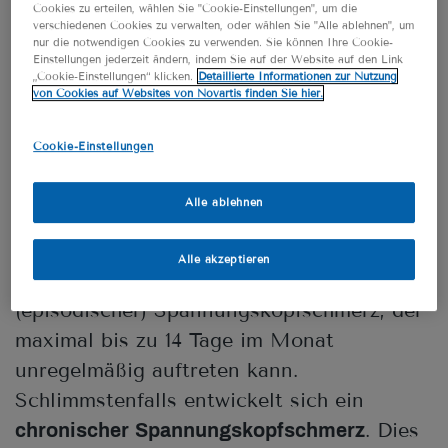
Cookies zu erteilen, wählen Sie "Cookie-Einstellungen", um die
verschiedenen Cookies zu verwalten, oder wählen Sie "Alle ablehnen", um
Die Dauer der
nur die notwendigen Cookies zu verwenden. Sie können Ihre Cookie-
Einstellungen jederzeit ändern, indem Sie auf der Website auf den Link
Spannungskopfschmerzen kann sich von
„Cookie-Einstellungen“ klicken.
Detaillierte Informationen zur Nutzung
von Cookies auf Websites von Novartis finden Sie hier.
bis zu
wenigen Minuten
Cookie-Einstellungen
oder gar
einigen Tagen
Alle ablehnen
erstrecken.
einer Woche
3
Alle akzeptieren
Am häufigsten ist ein sporadischer
(episodischer) Spannungskopfschmerz, der
maximal bis zu 14 Tage im Monat
unregelmäßig auftreten kann.
Schlimmstenfalls entwickelt sich ein
. Dies
chronischer Spannungskopfschmerz